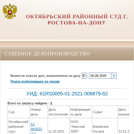
ОКТЯБРЬСКИЙ РАЙОННЫЙ СУД Г.
РОСТОВА-НА-ДОНУ
СУДЕБНОЕ ДЕЛОПРОИЗВОДСТВО
Вывести список дел, назначенных на дату
Поиск информации по делам
УИД: 61RS0005-01-2021-006879-62
Всего по запросу найдено -
1
.
Номер
Дата
Информация
Дата
Суд
Судья
дела
поступления
по делу
решения
Октябрьский
ООО
12-
районный
"Химснаб
Боровских
35/2022
суд г.
11.10.2021
2000" -
Оксана
12.01.202
(12-